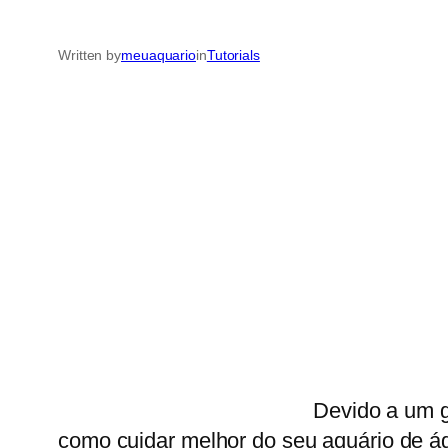
Written by
meuaquario
in
Tutorials
Devido a um g
como cuidar melhor do seu aquário de águ