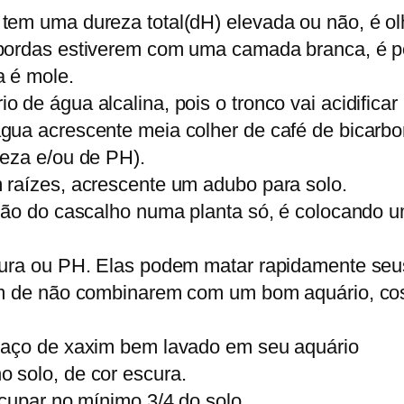
tem uma dureza total(dH) elevada ou não, é ol
bordas estiverem com uma camada branca, é p
 é mole.
de água alcalina, pois o tronco vai acidificar
ua acrescente meia colher de café de bicarbona
reza e/ou de PH).
 raízes, acrescente um adubo para solo.
ação do cascalho numa planta só, é colocando
tura ou PH. Elas podem matar rapidamente seu
ém de não combinarem com um bom aquário, cost
daço de xaxim bem lavado em seu aquário
 solo, de cor escura.
ocupar no mínimo 3/4 do solo.