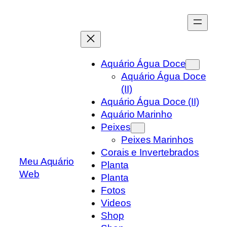
Skip
to
content
Aquário Água Doce
Aquário Água Doce
(II)
Aquário Água Doce (II)
Aquário Marinho
Peixes
Peixes Marinhos
Corais e Invertebrados
Meu Aquário
Planta
Web
Planta
Fotos
Videos
Shop