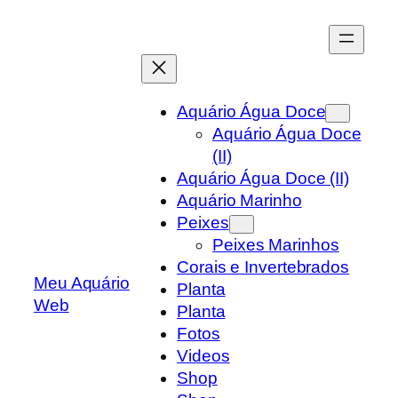
Skip
to
content
Aquário Água Doce
Aquário Água Doce
(II)
Aquário Água Doce (II)
Aquário Marinho
Peixes
Peixes Marinhos
Corais e Invertebrados
Meu Aquário
Planta
Web
Planta
Fotos
Videos
Shop