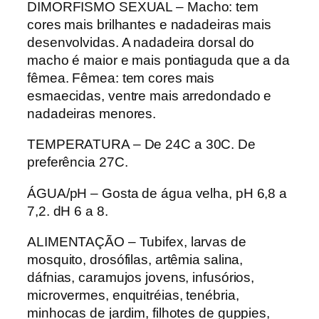
DIMORFISMO SEXUAL – Macho: tem
cores mais brilhantes e nadadeiras mais
desenvolvidas. A nadadeira dorsal do
macho é maior e mais pontiaguda que a da
fêmea. Fêmea: tem cores mais
esmaecidas, ventre mais arredondado e
nadadeiras menores.
TEMPERATURA – De 24C a 30C. De
preferência 27C.
ÁGUA/pH – Gosta de água velha, pH 6,8 a
7,2. dH 6 a 8.
ALIMENTAÇÃO – Tubifex, larvas de
mosquito, drosófilas, artêmia salina,
dáfnias, caramujos jovens, infusórios,
microvermes, enquitréias, tenébria,
minhocas de jardim, filhotes de guppies,