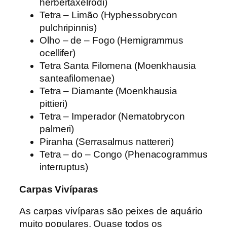
herbertaxelrodi)
Tetra – Limão (Hyphessobrycon
pulchripinnis)
Olho – de – Fogo (Hemigrammus
ocellifer)
Tetra Santa Filomena (Moenkhausia
santeafilomenae)
Tetra – Diamante (Moenkhausia
pittieri)
Tetra – Imperador (Nematobrycon
palmeri)
Piranha (Serrasalmus nattereri)
Tetra – do – Congo (Phenacogrammus
interruptus)
Carpas Vivíparas
As carpas vivíparas são peixes de aquário
muito populares. Quase todos os