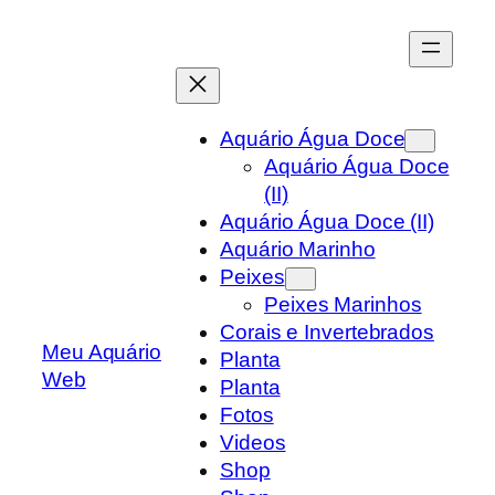
Skip
to
content
Aquário Água Doce
Aquário Água Doce
(II)
Aquário Água Doce (II)
Aquário Marinho
Peixes
Peixes Marinhos
Corais e Invertebrados
Meu Aquário
Planta
Web
Planta
Fotos
Videos
Shop