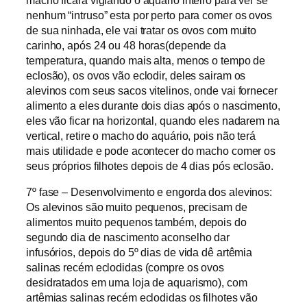
macho ficará vigiando o aquário inteiro para ver se
nenhum “intruso” esta por perto para comer os ovos
de sua ninhada, ele vai tratar os ovos com muito
carinho, após 24 ou 48 horas(depende da
temperatura, quando mais alta, menos o tempo de
eclosão), os ovos vão eclodir, deles sairam os
alevinos com seus sacos vitelinos, onde vai fornecer
alimento a eles durante dois dias após o nascimento,
eles vão ficar na horizontal, quando eles nadarem na
vertical, retire o macho do aquário, pois não terá
mais utilidade e pode acontecer do macho comer os
seus próprios filhotes depois de 4 dias pós eclosão.
7º fase – Desenvolvimento e engorda dos alevinos:
Os alevinos são muito pequenos, precisam de
alimentos muito pequenos também, depois do
segundo dia de nascimento aconselho dar
infusórios, depois do 5º dias de vida dê artêmia
salinas recém eclodidas (compre os ovos
desidratados em uma loja de aquarismo), com
artêmias salinas recém eclodidas os filhotes vão