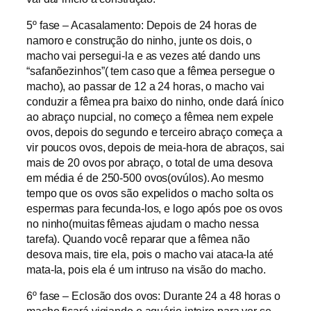
5º fase – Acasalamento: Depois de 24 horas de
namoro e construção do ninho, junte os dois, o
macho vai persegui-la e as vezes até dando uns
“safanõezinhos”( tem caso que a fêmea persegue o
macho), ao passar de 12 a 24 horas, o macho vai
conduzir a fêmea pra baixo do ninho, onde dará ínico
ao abraço nupcial, no começo a fêmea nem expele
ovos, depois do segundo e terceiro abraço começa a
vir poucos ovos, depois de meia-hora de abraços, sai
mais de 20 ovos por abraço, o total de uma desova
em média é de 250-500 ovos(ovúlos). Ao mesmo
tempo que os ovos são expelidos o macho solta os
espermas para fecunda-los, e logo após poe os ovos
no ninho(muitas fêmeas ajudam o macho nessa
tarefa). Quando você reparar que a fêmea não
desova mais, tire ela, pois o macho vai ataca-la até
mata-la, pois ela é um intruso na visão do macho.
6º fase – Eclosão dos ovos: Durante 24 a 48 horas o