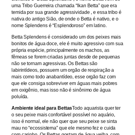
uma Tribo Guerreira chamada “Ikan Betta” que era
temida por sua grande agressividade , e essa tribo é
nativa do antigo Sião, de onde o Betta é nativo, e o
nome Splendens é “Esplendoroso” em latino.
Betta Splendens é considerado um dos peixes mais
bonitos de água doce, ele é muito agressivo com sua
própria espécie, principalmente os machos, as
fêmeas se forem criadas juntas desde de pequenas
não se tornam agressivas. Os Bettas são
labirintídeos, possuem um orgão de respiração a
mais como todo anabantídeo, esse orgão faz com
que ele consiga sobreviver em águas mais pobres
em oxigênio, mas isso não é sinônimo de água
poluída.
Ambiente ideal para Bettas
Todo aquarista quer ter
o seu peixe mais confortável possível no aquário,
isso é normal, ele não quer que seu peixe se sinta
mau no “ecossistema” que ele mesmo fez e cuida
com carinho. Os Bettas gostam de água velha, com