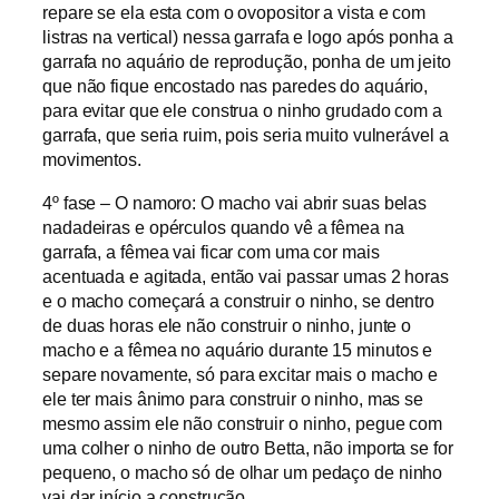
repare se ela esta com o ovopositor a vista e com
listras na vertical) nessa garrafa e logo após ponha a
garrafa no aquário de reprodução, ponha de um jeito
que não fique encostado nas paredes do aquário,
para evitar que ele construa o ninho grudado com a
garrafa, que seria ruim, pois seria muito vulnerável a
movimentos.
4º fase – O namoro: O macho vai abrir suas belas
nadadeiras e opérculos quando vê a fêmea na
garrafa, a fêmea vai ficar com uma cor mais
acentuada e agitada, então vai passar umas 2 horas
e o macho começará a construir o ninho, se dentro
de duas horas ele não construir o ninho, junte o
macho e a fêmea no aquário durante 15 minutos e
separe novamente, só para excitar mais o macho e
ele ter mais ânimo para construir o ninho, mas se
mesmo assim ele não construir o ninho, pegue com
uma colher o ninho de outro Betta, não importa se for
pequeno, o macho só de olhar um pedaço de ninho
vai dar início a construção.