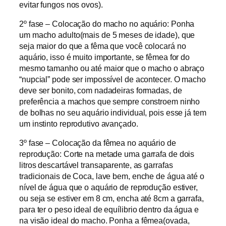
evitar fungos nos ovos).
2º fase – Colocação do macho no aquário: Ponha
um macho adulto(mais de 5 meses de idade), que
seja maior do que a fêma que você colocará no
aquário, isso é muito importante, se fêmea for do
mesmo tamanho ou até maior que o macho o abraço
“nupcial” pode ser impossível de acontecer. O macho
deve ser bonito, com nadadeiras formadas, de
preferência a machos que sempre constroem ninho
de bolhas no seu aquário individual, pois esse já tem
um instinto reprodutivo avançado.
3º fase – Colocação da fêmea no aquário de
reprodução: Corte na metade uma garrafa de dois
litros descartável transaparente, as garrafas
tradicionais de Coca, lave bem, enche de água até o
nível de água que o aquário de reprodução estiver,
ou seja se estiver em 8 cm, encha até 8cm a garrafa,
para ter o peso ideal de equílibrio dentro da água e
na visão ideal do macho. Ponha a fêmea(ovada,