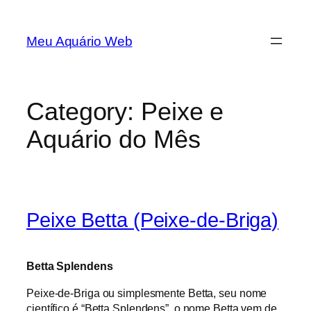
Skip
to
Meu Aquário Web
content
Category:
Peixe e
Aquário do Mês
Peixe Betta (Peixe-de-Briga)
Betta Splendens
Peixe-de-Briga ou simplesmente Betta, seu nome
científico é “Betta Splendens”, o nome Betta vem de