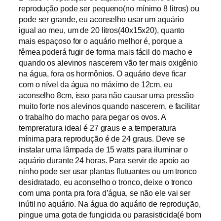
reprodução pode ser pequeno(no mínimo 8 litros) ou
pode ser grande, eu aconselho usar um aquário
igual ao meu, um de 20 litros(40x15x20), quanto
mais espaçoso for o aquário melhor é, porque a
fêmea poderá fugir de forma mais fácil do macho e
quando os alevinos nascerem vão ter mais oxigênio
na água, fora os hormônios. O aquário deve ficar
com o nível da água no máximo de 12cm, eu
aconselho 8cm, isso para não causar uma pressão
muito forte nos alevinos quando nascerem, e facilitar
o trabalho do macho para pegar os ovos. A
tempreratura ideal é 27 graus e a temperatura
mínima para reprodução é de 24 graus. Deve se
instalar uma lâmpada de 15 watts para iluminar o
aquário durante 24 horas. Para servir de apoio ao
ninho pode ser usar plantas flutuantes ou um tronco
desidratado, eu aconselho o tronco, deixe o tronco
com uma ponta pra fora d’água, se não ele vai ser
inútil no aquário. Na água do aquário de reprodução,
pingue uma gota de fungicida ou parasisticida(é bom