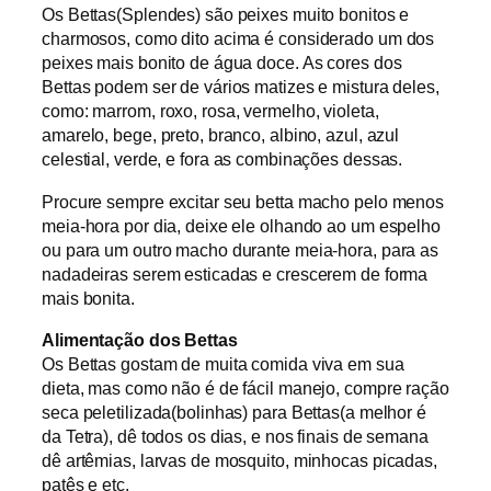
Os Bettas(Splendes) são peixes muito bonitos e
charmosos, como dito acima é considerado um dos
peixes mais bonito de água doce. As cores dos
Bettas podem ser de vários matizes e mistura deles,
como: marrom, roxo, rosa, vermelho, violeta,
amarelo, bege, preto, branco, albino, azul, azul
celestial, verde, e fora as combinações dessas.
Procure sempre excitar seu betta macho pelo menos
meia-hora por dia, deixe ele olhando ao um espelho
ou para um outro macho durante meia-hora, para as
nadadeiras serem esticadas e crescerem de forma
mais bonita.
Alimentação dos Bettas
Os Bettas gostam de muita comida viva em sua
dieta, mas como não é de fácil manejo, compre ração
seca peletilizada(bolinhas) para Bettas(a melhor é
da Tetra), dê todos os dias, e nos finais de semana
dê artêmias, larvas de mosquito, minhocas picadas,
patês e etc.