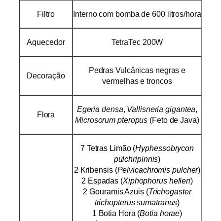
Filtro
Interno com bomba de 600 litros/hora
Aquecedor
TetraTec 200W
Pedras Vulcânicas negras e
Decoração
vermelhas e troncos
Egeria densa
,
Vallisneria gigantea
,
Flora
Microsorum pteropus
(Feto de Java)
7
Tetras Limão
(
Hyphessobrycon
pulchripinnis
)
2
Kribensis
(
Pelvicachromis pulcher
)
2
Espadas
(
Xiphophorus helleri
)
2
Gouramis Azuis
(
Trichogaster
trichopterus sumatranus
)
1 Botia Hora (
Botia horae
)