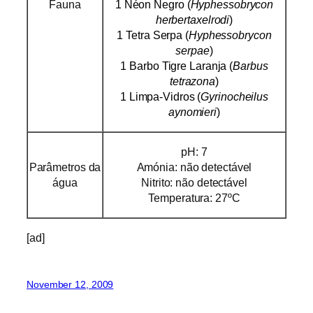
Fauna
1
Néon Negro
(
Hyphessobrycon
herbertaxelrodi
)
1 Tetra Serpa (
Hyphessobrycon
serpae
)
1
Barbo Tigre Laranja
(
Barbus
tetrazona
)
1 Limpa-Vidros (
Gyrinocheilus
aynomieri
)
pH: 7
Parâmetros da
Amónia: não detectável
água
Nitrito: não detectável
Temperatura: 27ºC
[ad]
November 12, 2009