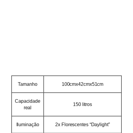
Tamanho
100cmx42cmx51cm
Capacidade
150 litros
real
Iluminação
2x Florescentes “Daylight”