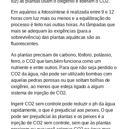
luz) as plantas usam o oxigênio e liberam o CO2.
Em aquários a fotossíntese é realizada entre 9 e 12
horas com luz mais ou menos e a equilibração do
processo é feito nas outras horas. As lâmpadas que
mais se adequam às exigências (para a
sobrevivência) das plantas aquáticas são as
fluorescentes.
As plantas precisam de carbono, fósforo, potássio,
ferro, o CO2 que tam,bém funciona como um
nutriente e entre outros. Para que não seja perdido o
CO2 da água, não pode ser utilizado bombas com
aquelas pedras porosas ou que soltam bolhas de
oxigênio, ao menos que esteja ligado a algum
sistema de injeção de CO2.
Ingerir CO2 sem controle pode reduzir o ph da água
rapidamente, o que é prejudicial aos peixes. O que
pode ser prejudicial às plantas e os peixes é a
injeção de CO2 sem controle, sem que às plantas
precisem ou que voçê coloque CO2 na água mas