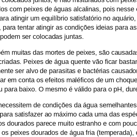
s com peixes de águas alcalinas, pois nesse c
a atingir um equilíbrio satisfatório no aquári
, para tentar atingir as condições ideias para 
podem ser colocadas juntas.
bém muitas das mortes de peixes, são causada
riadas. Peixes de água quente vão ficar bastan
lmente ser alvo de parasitas e bactérias causa
evar em conta os efeitos maléficos de um choq
 para baixo. O mesmo é válido para o pH, durez
e necessitem de condições da água semelhantes
para satisfazer ao máximo cada uma das espéc
os dourados parece muito estranho e com pouca
 os peixes dourados de água fria (temperada), 