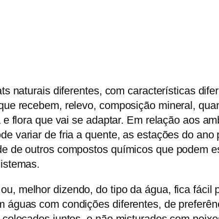
ts naturais diferentes, com características dif
 que recebem, relevo, composição mineral, qua
na e flora que vai se adaptar. Em relação aos 
e variar de fria a quente, as estações do ano 
de de outros compostos químicos que podem est
sistemas.
u, melhor dizendo, do tipo da água, fica fácil
m águas com condições diferentes, de preferê
r colocados juntos, e não misturados com peixe