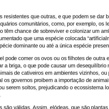
s resistentes que outras, e que podem se dar 
aquários comunitários, como, por exemplo, os l
 têm chance de sobreviver e colonizar um ambi
ocumentado que uma espécie colocada “artifici
spécie dominante ou até a única espécie presen
el pode comer os ovos ou os filhotes de outra 
r a briga, o que pode causar um desequilíbrio 
imais de cativeiros em ambientes vizinhos, ou 
l os governos proibem a importação de animais
ou serem soltos, prejudicando o ecossistema lo
.
são válidas. Assim, elódeas, que são plantas 