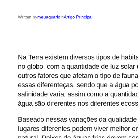
Written by
meuaquario
in
Artigo Principal
Na Terra existem diversos tipos de habita
no globo, com a quantidade de luz solar
outros fatores que afetam o tipo de fau
essas diferenteças, sendo que a água pod
salinidade varia, assim como a quantida
água são diferentes nos diferentes ecos
Baseado nessas variações da qualidade o
lugares diferentes podem viver melhor e
natural. Peixes de águas frias devem se